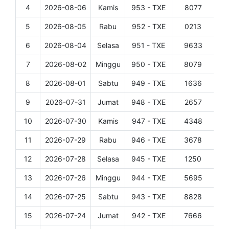
4
2026-08-06
Kamis
953 - TXE
8077
Det
5
2026-08-05
Rabu
952 - TXE
0213
Det
6
2026-08-04
Selasa
951 - TXE
9633
Det
7
2026-08-02
Minggu
950 - TXE
8079
Det
8
2026-08-01
Sabtu
949 - TXE
1636
Det
9
2026-07-31
Jumat
948 - TXE
2657
Det
10
2026-07-30
Kamis
947 - TXE
4348
Det
11
2026-07-29
Rabu
946 - TXE
3678
Det
12
2026-07-28
Selasa
945 - TXE
1250
Det
13
2026-07-26
Minggu
944 - TXE
5695
Det
14
2026-07-25
Sabtu
943 - TXE
8828
Det
15
2026-07-24
Jumat
942 - TXE
7666
Det