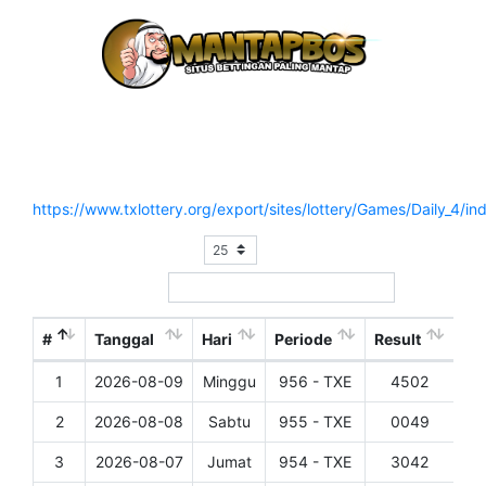
Hasil Result Pasaran TEXAS EVENING (SENIN
OFF)
Situs Resmi :
https://www.txlottery.org/export/sites/lottery/Games/Daily_4/in
Show
entries
Search:
#
Tanggal
Hari
Periode
Result
1
2026-08-09
Minggu
956 - TXE
4502
Det
2
2026-08-08
Sabtu
955 - TXE
0049
Det
3
2026-08-07
Jumat
954 - TXE
3042
Det