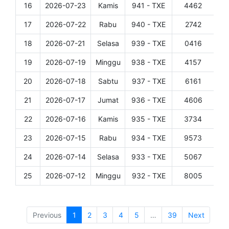
16
2026-07-23
Kamis
941 - TXE
4462
Det
17
2026-07-22
Rabu
940 - TXE
2742
Det
18
2026-07-21
Selasa
939 - TXE
0416
Det
19
2026-07-19
Minggu
938 - TXE
4157
Det
20
2026-07-18
Sabtu
937 - TXE
6161
Det
21
2026-07-17
Jumat
936 - TXE
4606
Det
22
2026-07-16
Kamis
935 - TXE
3734
Det
23
2026-07-15
Rabu
934 - TXE
9573
Det
24
2026-07-14
Selasa
933 - TXE
5067
Det
25
2026-07-12
Minggu
932 - TXE
8005
Det
Showing 1 to 25 of 956 entries
Previous
1
2
3
4
5
…
39
Next