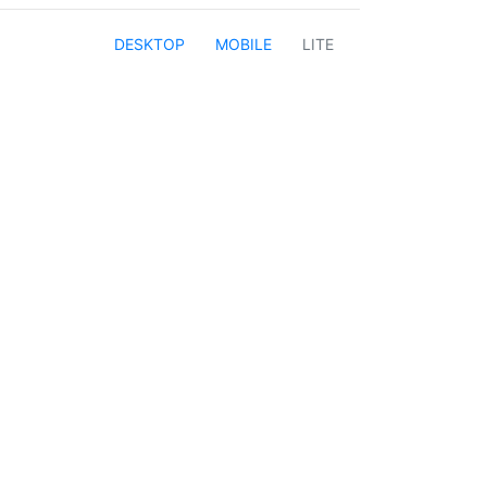
DESKTOP
MOBILE
LITE