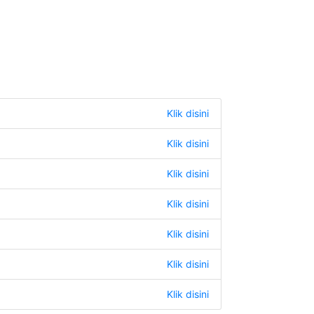
Klik disini
Klik disini
Klik disini
Klik disini
Klik disini
Klik disini
Klik disini