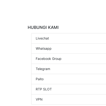
HUBUNGI KAMI
Livechat
Whatsapp
Facebook Group
Telegram
Paito
RTP SLOT
VPN