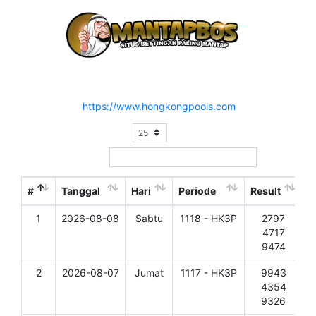
Hasil Result Pasaran HONGKONG 3 PRIZE
Situs Resmi :
https://www.hongkongpools.com
Show
entries
Search:
#
Tanggal
Hari
Periode
Result
1
2026-08-08
Sabtu
1118 - HK3P
2797
D
4717
9474
2
2026-08-07
Jumat
1117 - HK3P
9943
D
4354
9326