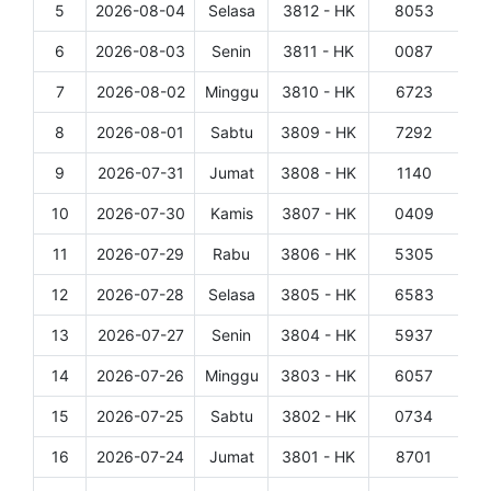
5
2026-08-04
Selasa
3812 - HK
8053
Det
6
2026-08-03
Senin
3811 - HK
0087
Det
7
2026-08-02
Minggu
3810 - HK
6723
Det
8
2026-08-01
Sabtu
3809 - HK
7292
Det
9
2026-07-31
Jumat
3808 - HK
1140
Det
10
2026-07-30
Kamis
3807 - HK
0409
Det
11
2026-07-29
Rabu
3806 - HK
5305
Det
12
2026-07-28
Selasa
3805 - HK
6583
Det
13
2026-07-27
Senin
3804 - HK
5937
Det
14
2026-07-26
Minggu
3803 - HK
6057
Det
15
2026-07-25
Sabtu
3802 - HK
0734
Det
16
2026-07-24
Jumat
3801 - HK
8701
Det