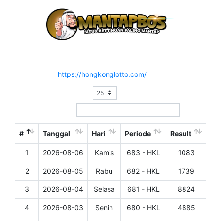
Hasil Result Pasaran HONGKONG LOTTO
Situs Resmi :
https://hongkonglotto.com/
Show
entries
Search:
#
Tanggal
Hari
Periode
Result
1
2026-08-06
Kamis
683 - HKL
1083
Det
2
2026-08-05
Rabu
682 - HKL
1739
Det
3
2026-08-04
Selasa
681 - HKL
8824
Det
4
2026-08-03
Senin
680 - HKL
4885
Det