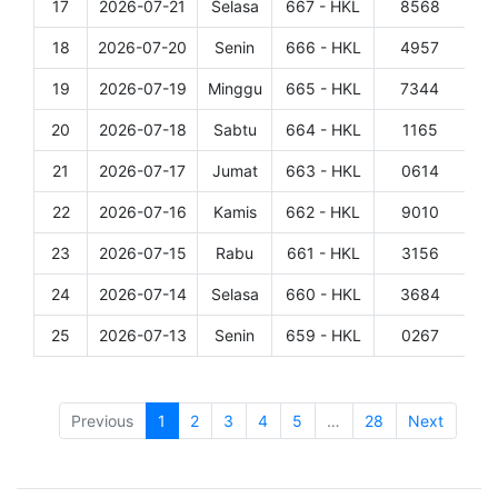
17
2026-07-21
Selasa
667 - HKL
8568
Det
18
2026-07-20
Senin
666 - HKL
4957
Det
19
2026-07-19
Minggu
665 - HKL
7344
Det
20
2026-07-18
Sabtu
664 - HKL
1165
Det
21
2026-07-17
Jumat
663 - HKL
0614
Det
22
2026-07-16
Kamis
662 - HKL
9010
Det
23
2026-07-15
Rabu
661 - HKL
3156
Det
24
2026-07-14
Selasa
660 - HKL
3684
Det
25
2026-07-13
Senin
659 - HKL
0267
Det
Showing 1 to 25 of 683 entries
Previous
1
2
3
4
5
…
28
Next