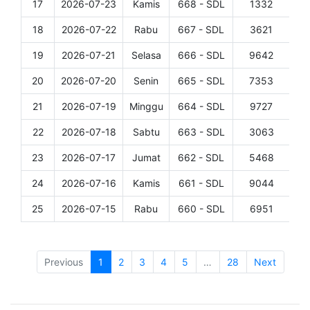
17
2026-07-23
Kamis
668 - SDL
1332
Det
18
2026-07-22
Rabu
667 - SDL
3621
Det
19
2026-07-21
Selasa
666 - SDL
9642
Det
20
2026-07-20
Senin
665 - SDL
7353
Det
21
2026-07-19
Minggu
664 - SDL
9727
Det
22
2026-07-18
Sabtu
663 - SDL
3063
Det
23
2026-07-17
Jumat
662 - SDL
5468
Det
24
2026-07-16
Kamis
661 - SDL
9044
Det
25
2026-07-15
Rabu
660 - SDL
6951
Det
Showing 1 to 25 of 684 entries
Previous
1
2
3
4
5
…
28
Next