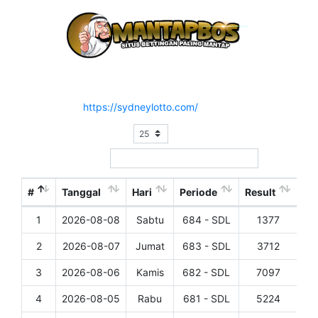
Hasil Result Pasaran SYDNEY LOTTO
Situs Resmi :
https://sydneylotto.com/
Show
entries
Search:
#
Tanggal
Hari
Periode
Result
1
2026-08-08
Sabtu
684 - SDL
1377
Det
2
2026-08-07
Jumat
683 - SDL
3712
Det
3
2026-08-06
Kamis
682 - SDL
7097
Det
4
2026-08-05
Rabu
681 - SDL
5224
Det