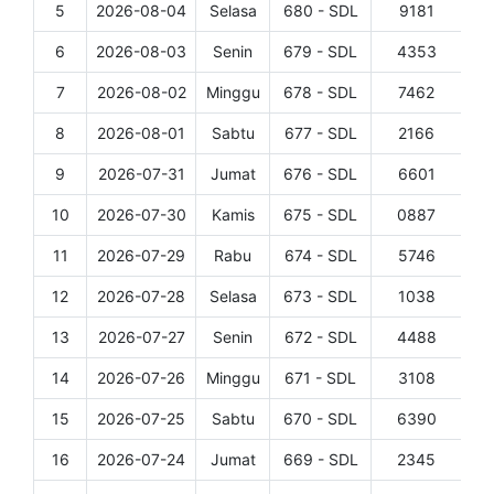
5
2026-08-04
Selasa
680 - SDL
9181
Det
6
2026-08-03
Senin
679 - SDL
4353
Det
7
2026-08-02
Minggu
678 - SDL
7462
Det
8
2026-08-01
Sabtu
677 - SDL
2166
Det
9
2026-07-31
Jumat
676 - SDL
6601
Det
10
2026-07-30
Kamis
675 - SDL
0887
Det
11
2026-07-29
Rabu
674 - SDL
5746
Det
12
2026-07-28
Selasa
673 - SDL
1038
Det
13
2026-07-27
Senin
672 - SDL
4488
Det
14
2026-07-26
Minggu
671 - SDL
3108
Det
15
2026-07-25
Sabtu
670 - SDL
6390
Det
16
2026-07-24
Jumat
669 - SDL
2345
Det