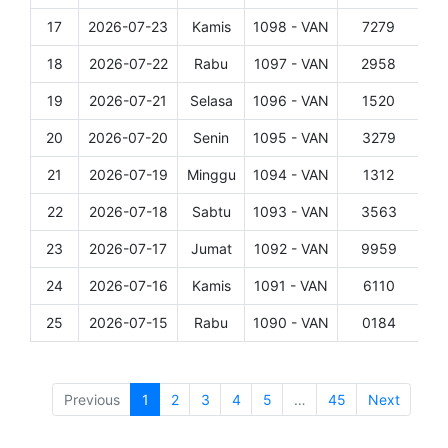
17
2026-07-23
Kamis
1098 - VAN
7279
Det
18
2026-07-22
Rabu
1097 - VAN
2958
Det
19
2026-07-21
Selasa
1096 - VAN
1520
Det
20
2026-07-20
Senin
1095 - VAN
3279
Det
21
2026-07-19
Minggu
1094 - VAN
1312
Det
22
2026-07-18
Sabtu
1093 - VAN
3563
Det
23
2026-07-17
Jumat
1092 - VAN
9959
Det
24
2026-07-16
Kamis
1091 - VAN
6110
Det
25
2026-07-15
Rabu
1090 - VAN
0184
Det
Showing 1 to 25 of 1,114 entries
Previous
1
2
3
4
5
…
45
Next