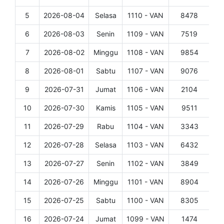
5
2026-08-04
Selasa
1110 - VAN
8478
Det
6
2026-08-03
Senin
1109 - VAN
7519
Det
7
2026-08-02
Minggu
1108 - VAN
9854
Det
8
2026-08-01
Sabtu
1107 - VAN
9076
Det
9
2026-07-31
Jumat
1106 - VAN
2104
Det
10
2026-07-30
Kamis
1105 - VAN
9511
Det
11
2026-07-29
Rabu
1104 - VAN
3343
Det
12
2026-07-28
Selasa
1103 - VAN
6432
Det
13
2026-07-27
Senin
1102 - VAN
3849
Det
14
2026-07-26
Minggu
1101 - VAN
8904
Det
15
2026-07-25
Sabtu
1100 - VAN
8305
Det
16
2026-07-24
Jumat
1099 - VAN
1474
Det