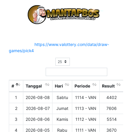
Hasil Result Pasaran VIRGINIA NIGHT
Situs Resmi :
https://www.valottery.com/data/draw-
games/pick4
Show
entries
Search:
#
Tanggal
Hari
Periode
Result
1
2026-08-08
Sabtu
1114 - VAN
4402
Det
2
2026-08-07
Jumat
1113 - VAN
7606
Det
3
2026-08-06
Kamis
1112 - VAN
5514
Det
4
2026-08-05
Rabu
1111 - VAN
3670
Det