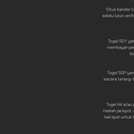
Situs bandar t
selalu lulus ver
Togel SDY ya
membayar penu
bi
Togel SGP yan
secara terang-t
Togel HK atau
hadiah jackpot.
kali lipat untu