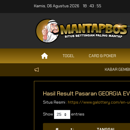
Kamis, 06 Agustus 2026 18 : 43 : 55
TOGEL
CARD & POKER
KABAR GEMBIRA , KI
Hasil Result Pasaran GEORGIA E
Situs Resmi :
https://www.galottery.com/en-
Show
entries
#
TANGGAL