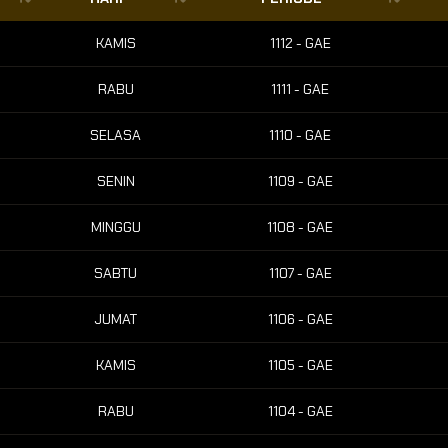
KAMIS
1112 - GAE
RABU
1111 - GAE
SELASA
1110 - GAE
SENIN
1109 - GAE
MINGGU
1108 - GAE
SABTU
1107 - GAE
JUMAT
1106 - GAE
KAMIS
1105 - GAE
RABU
1104 - GAE