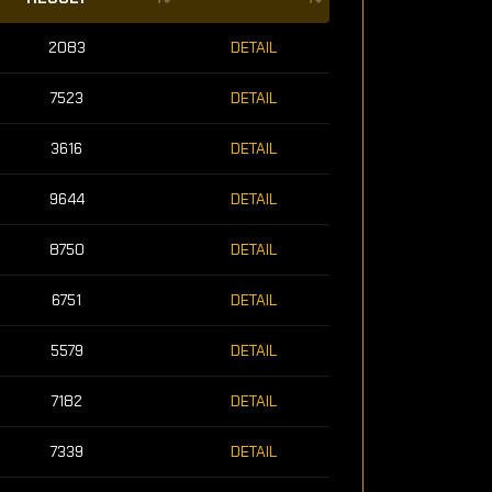
2083
DETAIL
7523
DETAIL
3616
DETAIL
9644
DETAIL
8750
DETAIL
6751
DETAIL
5579
DETAIL
7182
DETAIL
7339
DETAIL