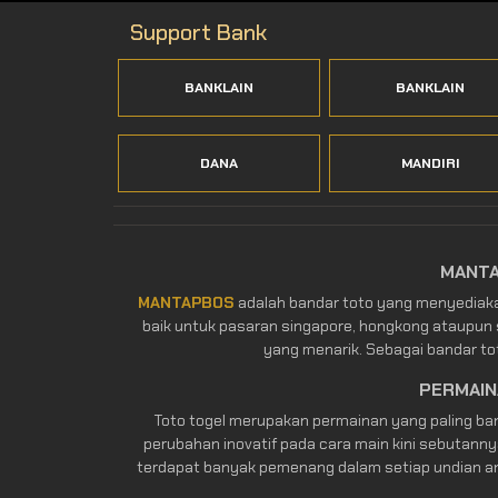
Support Bank
BANKLAIN
BANKLAIN
DANA
MANDIRI
MANTA
MANTAPBOS
adalah bandar toto yang menyediakan
baik untuk pasaran singapore, hongkong ataupun 
yang menarik. Sebagai bandar to
PERMAIN
Toto togel merupakan permainan yang paling ban
perubahan inovatif pada cara main kini sebutann
terdapat banyak pemenang dalam setiap undian ang