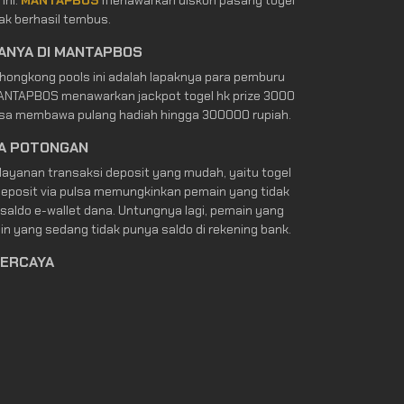
ak berhasil tembus.
ANYA DI MANTAPBOS
 hongkong pools ini adalah lapaknya para pemburu
 MANTAPBOS menawarkan jackpot togel hk prize 3000
a bisa membawa pulang hadiah hingga 300000 rupiah.
PA POTONGAN
ayanan transaksi deposit yang mudah, yaitu togel
 deposit via pulsa memungkinkan pemain yang tidak
saldo e-wallet dana. Untungnya lagi, pemain yang
in yang sedang tidak punya saldo di rekening bank.
PERCAYA