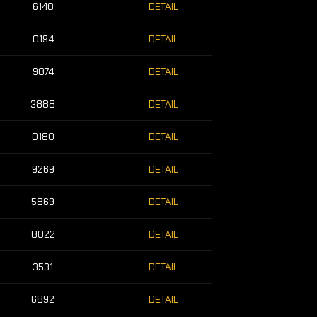
6148
DETAIL
0194
DETAIL
9874
DETAIL
3888
DETAIL
0180
DETAIL
9269
DETAIL
5869
DETAIL
8022
DETAIL
3531
DETAIL
6892
DETAIL