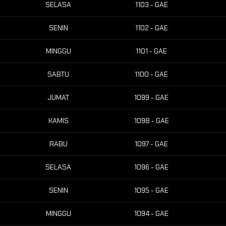
SELASA
1103 - GAE
SENIN
1102 - GAE
MINGGU
1101 - GAE
SABTU
1100 - GAE
JUMAT
1099 - GAE
KAMIS
1098 - GAE
RABU
1097 - GAE
SELASA
1096 - GAE
SENIN
1095 - GAE
MINGGU
1094 - GAE