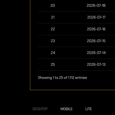
20
2026-07-18
21
2026-07-17
22
2026-07-16
23
2026-07-15
24
2026-07-14
25
2026-07-13
Showing 1 to 25 of 1,112 entries
DESKTOP
MOBILE
LITE