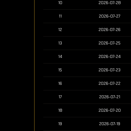
10
2026-07-28
11
2026-07-27
12
2026-07-26
13
2026-07-25
14
2026-07-24
15
2026-07-23
16
2026-07-22
17
2026-07-21
18
2026-07-20
19
2026-07-19