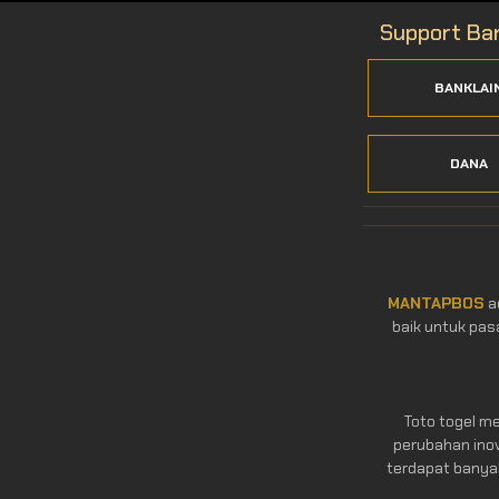
Support Ba
BANKLAI
DANA
MANTAPBOS
a
baik untuk pas
Toto togel m
perubahan inov
terdapat banyak