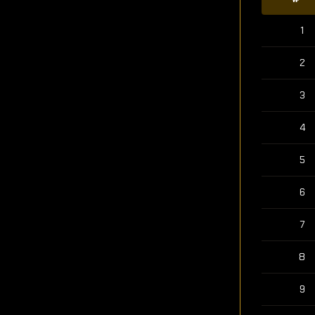
1
2
3
4
5
6
7
8
9