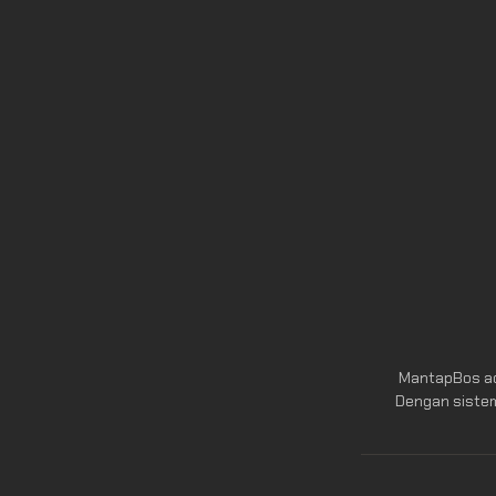
MantapBos ada
Dengan sistem