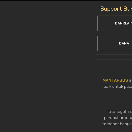
Support Ba
BANKLAI
DANA
MANTAPBOS
a
baik untuk pas
Toto togel m
perubahan inov
terdapat banyak