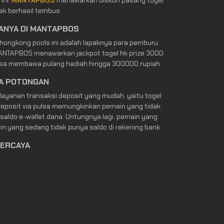
ak berhasil tembus.
ANYA DI MANTAPBOS
 hongkong pools ini adalah lapaknya para pemburu
 MANTAPBOS menawarkan jackpot togel hk prize 3000
a bisa membawa pulang hadiah hingga 300000 rupiah.
PA POTONGAN
ayanan transaksi deposit yang mudah, yaitu togel
 deposit via pulsa memungkinkan pemain yang tidak
saldo e-wallet dana. Untungnya lagi, pemain yang
in yang sedang tidak punya saldo di rekening bank.
PERCAYA