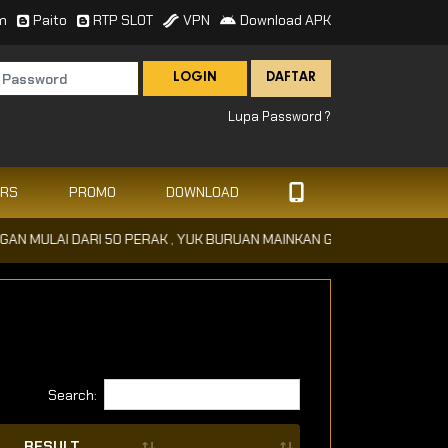
m
Paito
RTP SLOT
VPN
Download APK
LOGIN
DAFTAR
Lupa Password ?
ERS
PROMO
DOWNLOAD
ULAI DARI 50 PERAK , YUK BURUAN MAINKAN GAME NYA .
PADA TA
Search:
RESULT