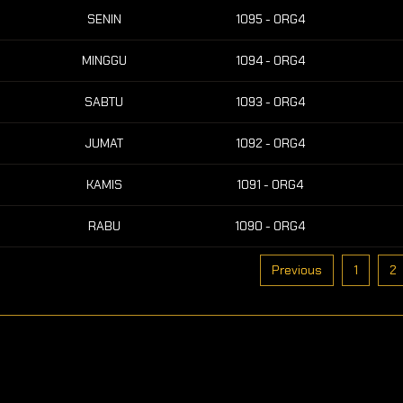
SENIN
1095 - ORG4
MINGGU
1094 - ORG4
SABTU
1093 - ORG4
JUMAT
1092 - ORG4
KAMIS
1091 - ORG4
RABU
1090 - ORG4
Previous
1
2