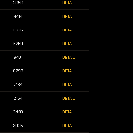
3050
DETAIL
4414
DETAIL
6326
DETAIL
6269
DETAIL
6401
DETAIL
8298
DETAIL
7464
DETAIL
2154
DETAIL
2448
DETAIL
2905
DETAIL