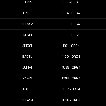
KAMIS
1105 - ORG4
RABU
1104 - ORG4
SELASA
1103 - ORG4
SENIN
1102 - ORG4
MINGGU
1101 - ORG4
SABTU
1100 - ORG4
JUMAT
1099 - ORG4
KAMIS
1098 - ORG4
RABU
1097 - ORG4
SELASA
1096 - ORG4