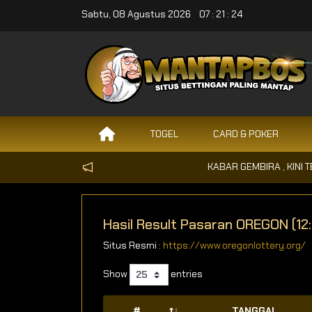
Sabtu, 08 Agustus 2026 07 : 21 : 24
TOGEL
CARD & POKER
KABAR GEMBIRA , KINI TELA
Hasil Result Pasaran OREGON (12
Situs Resmi :
https://www.oregonlottery.org/
Show
entries
#
TANGGAL