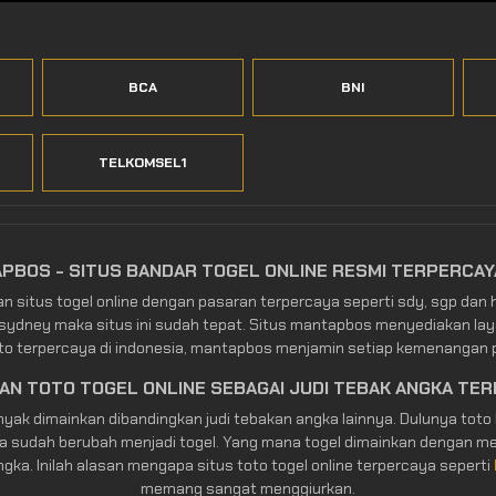
BCA
BNI
TELKOMSEL1
PBOS - SITUS BANDAR TOGEL ONLINE RESMI TERPERCAY
 situs togel online dengan pasaran terpercaya seperti sdy, sgp dan 
sydney maka situs ini sudah tepat. Situs mantapbos menyediakan lay
to terpercaya di indonesia, mantapbos menjamin setiap kemenangan 
AN TOTO TOGEL ONLINE SEBAGAI JUDI TEBAK ANGKA TE
yak dimainkan dibandingkan judi tebakan angka lainnya. Dulunya toto 
ya sudah berubah menjadi togel. Yang mana togel dimainkan dengan m
ka. Inilah alasan mengapa situs toto togel online terpercaya seperti
memang sangat menggiurkan.