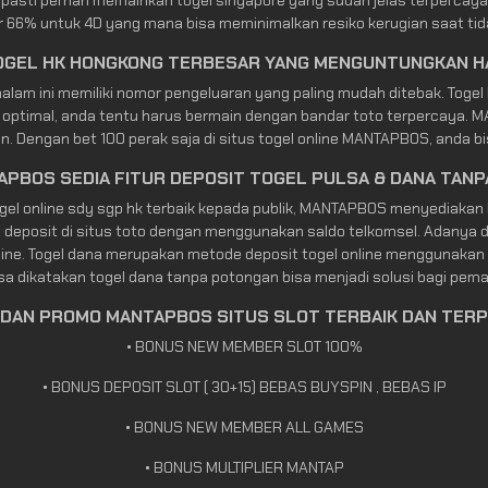
 66% untuk 4D yang mana bisa meminimalkan resiko kerugian saat tid
OGEL HK HONGKONG TERBESAR YANG MENGUNTUNGKAN H
malam ini memiliki nomor pengeluaran yang paling mudah ditebak. Togel
g optimal, anda tentu harus bermain dengan bandar toto terpercaya.
uhan. Dengan bet 100 perak saja di situs togel online MANTAPBOS, and
APBOS SEDIA FITUR DEPOSIT TOGEL PULSA & DANA TAN
 online sdy sgp hk terbaik kepada publik, MANTAPBOS menyediakan l
si deposit di situs toto dengan menggunakan saldo telkomsel. Adanya
online. Togel dana merupakan metode deposit togel online menggunakan 
isa dikatakan togel dana tanpa potongan bisa menjadi solusi bagi pema
DAN PROMO MANTAPBOS SITUS SLOT TERBAIK DAN TER
• BONUS NEW MEMBER SLOT 100%
• BONUS DEPOSIT SLOT ( 30+15) BEBAS BUYSPIN , BEBAS IP
• BONUS NEW MEMBER ALL GAMES
• BONUS MULTIPLIER MANTAP