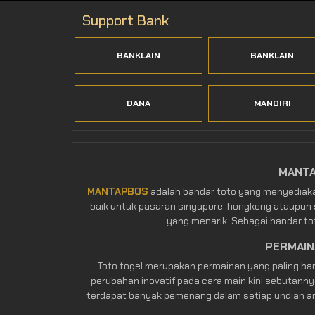
Support Bank
BANKLAIN
BANKLAIN
DANA
MANDIRI
MANTA
MANTAPBOS
adalah bandar toto yang menyediakan
baik untuk pasaran singapore, hongkong ataupun 
yang menarik. Sebagai bandar to
PERMAIN
Toto togel merupakan permainan yang paling ban
perubahan inovatif pada cara main kini sebutann
terdapat banyak pemenang dalam setiap undian ang