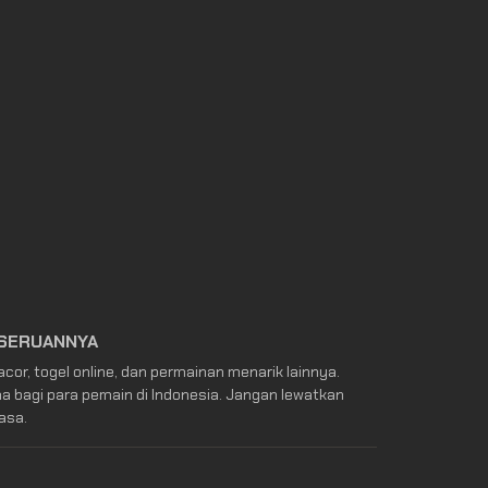
ESERUANNYA
or, togel online, dan permainan menarik lainnya.
 bagi para pemain di Indonesia. Jangan lewatkan
asa.