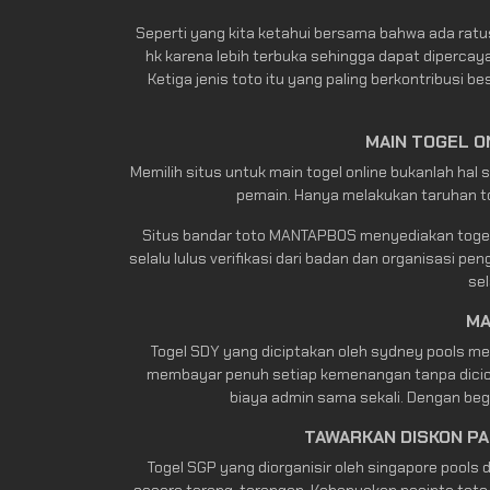
Seperti yang kita ketahui bersama bahwa ada ratus
hk karena lebih terbuka sehingga dapat dipercaya
Ketiga jenis toto itu yang paling berkontribusi b
MAIN TOGEL O
Memilih situs untuk main togel online bukanlah hal s
pemain. Hanya melakukan taruhan to
Situs bandar toto MANTAPBOS menyediakan togel on
selalu lulus verifikasi dari badan dan organisasi 
sel
MA
Togel SDY yang diciptakan oleh sydney pools me
membayar penuh setiap kemenangan tanpa dicicil.
biaya admin sama sekali. Dengan beg
TAWARKAN DISKON PA
Togel SGP yang diorganisir oleh singapore pools 
secara terang-terangan. Kebanyakan pecinta toto 