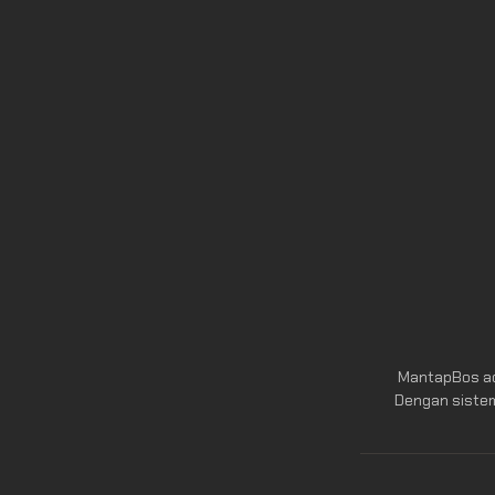
MantapBos ada
Dengan sistem