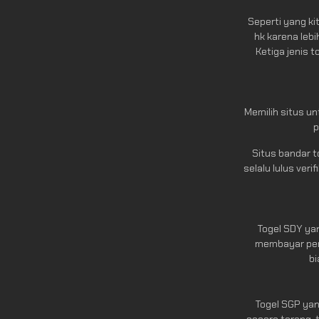
Seperti yang ki
hk karena leb
Ketiga jenis t
Memilih situs un
p
Situs bandar t
selalu lulus ver
Togel SDY ya
membayar penu
bi
Togel SGP yan
secara terang-t