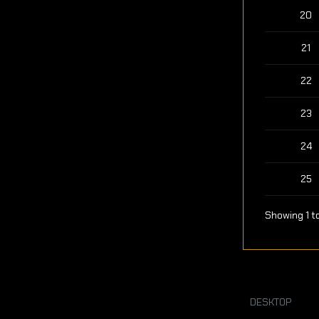
20
21
22
23
24
25
Showing 1 to
DESKTOP