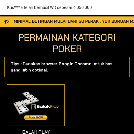
Kus***a telah berhasil WD sebesar 4.050.000
NGAN MINIMAL BETINGAN MULAI DARI 50 PERAK , YUK BURUAN MA
PERMAINAN KATEGORI
POKER
Tips : Gunakan browser
Google Chrome
untuk hasil
yang lebih optimal.
BALAK PLAY